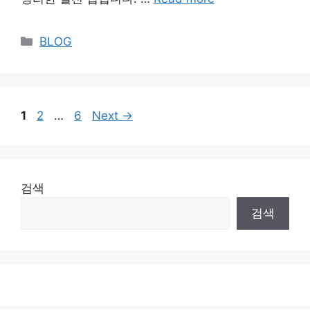
Categories
BLOG
Page
Page
Page
1
2
…
6
Next
→
검색
검색