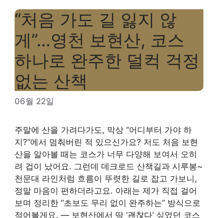
“처음 가도 길 잃지 않
게”…영천 보현산, 코스
하나로 완주한 덜컥 걱정
없는 산책
06월 22일
주말에 산을 가려다가도, 막상 “어디부터 가야 하
지?”에서 멈춰버린 적 있으신가요? 저도 처음 보현
산을 알아볼 때는 코스가 너무 다양해 보여서 오히
려 겁이 났어요. 그런데 데크로드 산책길과 시루봉~
천문대 라인처럼 흐름이 뚜렷한 길로 잡고 가보니,
정말 마음이 편하더라고요. 아래는 제가 직접 걸어
보며 정리한 “초보도 무리 없이 완주하는” 방식으로
적어볼게요. — 보현산에서 딱 ‘괜찮다’ 싶었던 코스