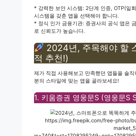
* 강력한 보안 시스템: 2단계 인증, OTP(
시스템을 갖춘 앱을 선택해야 합니다.
* 정식 인가 금융기관: 증권사의 공식 앱은
로 신뢰도가 높습니다.
2024년, 주목해야 할 
적 추천!)
제가 직접 사용해보고 만족했던 앱들을 솔직하
분의 스타일에 맞는 앱을 골라보세요!
1. 키움증권 영웅문S (영웅문S S
https://img.freepik.com/free-photo/
market_5
w=740&t=st=1708295249~exp=1708295