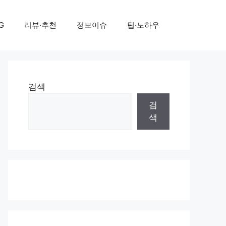
G
리뷰·추천
정보이슈
팁·노하우
검색
검
색