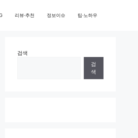
G
리뷰·추천
정보이슈
팁·노하우
검색
검
색