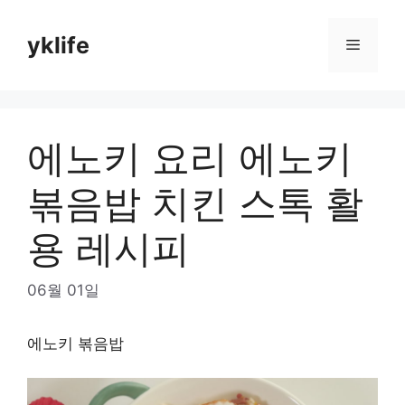
Skip
to
yklife
Menu
content
에노키 요리 에노키
볶음밥 치킨 스톡 활
용 레시피
06월 01일
에노키 볶음밥