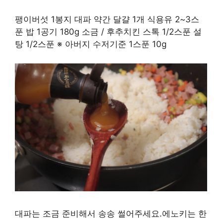
팽이버섯 1봉지 대파 약간 달걀 1개 식용유 2~3스
푼 밥 1공기 180g 소금 / 후추치킨 스톡 1/2스푼 설
탕 1/2스푼 ※ 아버지 수저기준 1스푼 10g
대파는 조금 준비해서 송송 썰어주세요.에노키는 한