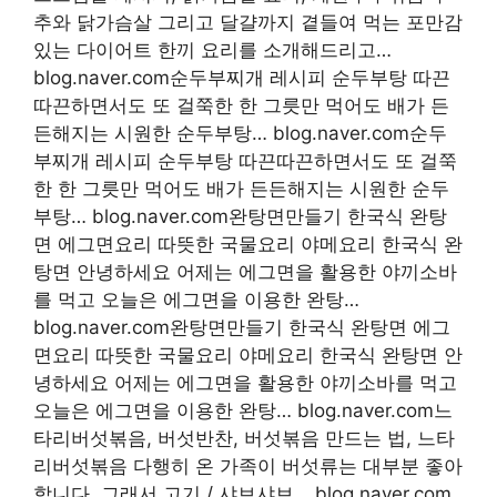
추와 닭가슴살 그리고 달걀까지 곁들여 먹는 포만감
있는 다이어트 한끼 요리를 소개해드리고…
blog.naver.com순두부찌개 레시피 순두부탕 따끈
따끈하면서도 또 걸쭉한 한 그릇만 먹어도 배가 든
든해지는 시원한 순두부탕… blog.naver.com순두
부찌개 레시피 순두부탕 따끈따끈하면서도 또 걸쭉
한 한 그릇만 먹어도 배가 든든해지는 시원한 순두
부탕… blog.naver.com완탕면만들기 한국식 완탕
면 에그면요리 따뜻한 국물요리 야메요리 한국식 완
탕면 안녕하세요 어제는 에그면을 활용한 야끼소바
를 먹고 오늘은 에그면을 이용한 완탕…
blog.naver.com완탕면만들기 한국식 완탕면 에그
면요리 따뜻한 국물요리 야메요리 한국식 완탕면 안
녕하세요 어제는 에그면을 활용한 야끼소바를 먹고
오늘은 에그면을 이용한 완탕… blog.naver.com느
타리버섯볶음, 버섯반찬, 버섯볶음 만드는 법, 느타
리버섯볶음 다행히 온 가족이 버섯류는 대부분 좋아
합니다. 그래서 고기 / 샤브샤브… blog.naver.com