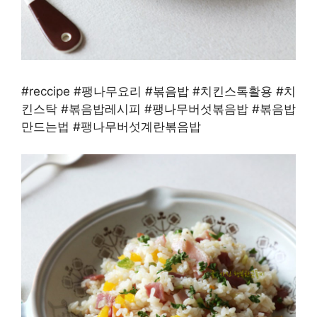
#reccipe #팽나무요리 #볶음밥 #치킨스톡활용 #치
킨스탁 #볶음밥레시피 #팽나무버섯볶음밥 #볶음밥
만드는법 #팽나무버섯계란볶음밥