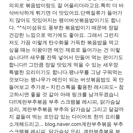
의외로 볶음밥이랑도 잘 어울리더라고요.특히 더 바
삭바삭하게 튀기면 더 맛있어요.단백질류가 들어가
지 않아도 맛있어지는 팽이버섯볶음밥이기도 합니
다. ^^식이섬유도 풍부한 볶음밥이기 때문에 정말
건강한 느낌으로 먹기에도 좋아요. 그래서 그런지
저도 가끔 이렇게 탄수화물 가득한 볶음밥을 먹고
싶을 때는 이왕이면 메인 재료로 들어가는 건 이렇
습니다!!! 새우를 잔뜩 넣어서 만들어 먹는 편이기도
합니다!! 그만큼 정말 맛있게 먹을 수 있는 새우깡
특별한 요리이기도 합니다.팽나무를 그냥 구워먹는
것보다는 팽나무가 메인이 되는 버섯볶음밥도 꼭 만
들어보고 추가로~ 치킨스톡을 활용한 레시피도~ 참
고하시면 좋을 것 같아 아래 링크를 남겨두겠습니
다!!계란부추볶음 부추 스크램블 레시피, 닭가슴살
요리, 계란부추볶음 부추와 닭가슴살 그리고 달걀까
지 곁들여 먹는 포만감 있는 다이어트 한끼 요리를
소개해드리고… blog.naver.com계란부추볶음 부추
스크램블 레시피, 닭가슴살 요리, 계란부추볶음 부