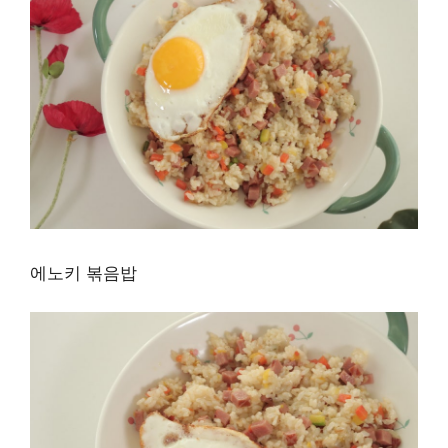
에노키 볶음밥