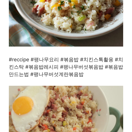
#reccipe #팽나무요리 #볶음밥 #치킨스톡활용 #치
킨스탁 #볶음밥레시피 #팽나무버섯볶음밥 #볶음밥
만드는법 #팽나무버섯계란볶음밥