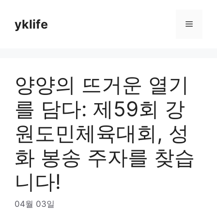
Skip
to
yklife
Menu
content
양양의 뜨거운 열기
를 담다: 제59회 강
원도민체육대회, 성
화 봉송 주자를 찾습
니다!
04월 03일