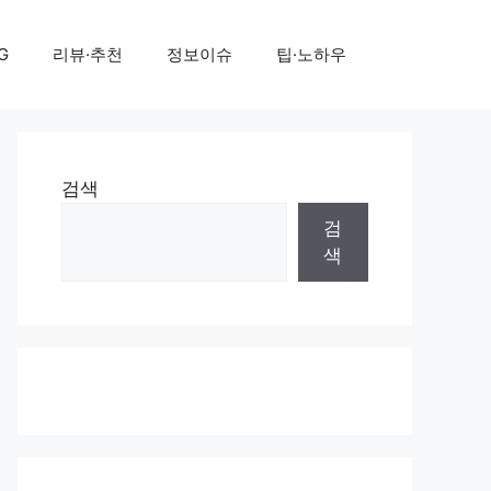
G
리뷰·추천
정보이슈
팁·노하우
검색
검
색