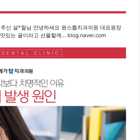
해주신 설*철님 안녕하세요 원스톱치과의원 대표원장
는 귤이라고 선물할께… blog.naver.com