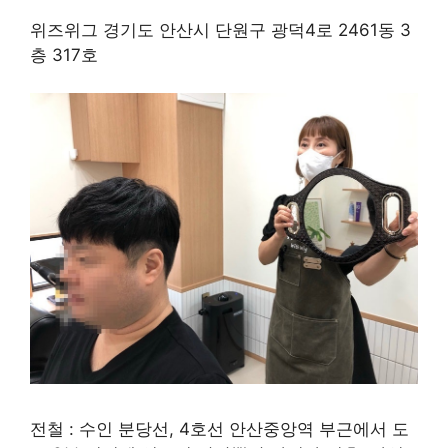
위즈위그 경기도 안산시 단원구 광덕4로 2461동 3
층 317호
전철 : 수인 분당선, 4호선 안산중앙역 부근에서 도