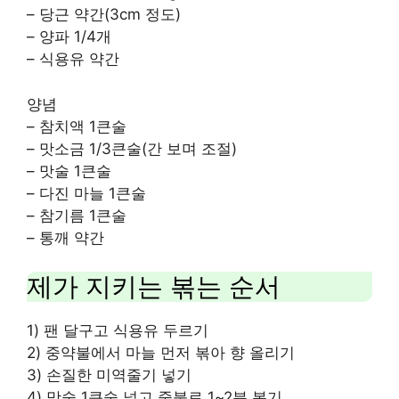
– 당근 약간(3cm 정도)
– 양파 1/4개
– 식용유 약간
양념
– 참치액 1큰술
– 맛소금 1/3큰술(간 보며 조절)
– 맛술 1큰술
– 다진 마늘 1큰술
– 참기름 1큰술
– 통깨 약간
제가 지키는 볶는 순서
1) 팬 달구고 식용유 두르기
2) 중약불에서 마늘 먼저 볶아 향 올리기
3) 손질한 미역줄기 넣기
4) 맛술 1큰술 넣고 중불로 1~2분 볶기