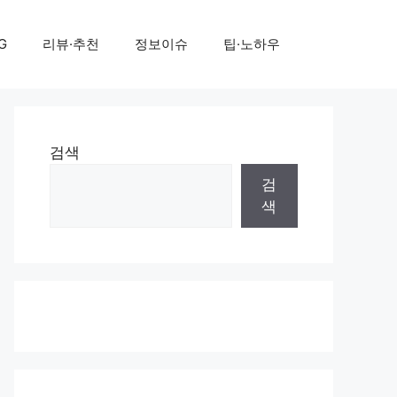
G
리뷰·추천
정보이슈
팁·노하우
검색
검
색